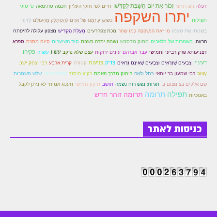
זָכוֹר אֶת יוֹם הַשַּׁבָּת לְקַדְּשׁו
דכלה
זווג רוחני
חיים לפי חוקי העליון
חכמה סתימאה
ט' סוגי
יתרו השקפה
זוהר אחרי מות למתקדמים
כשהִגִּיעַ זְמַנּוֹ שֶׁל אָדָם לְהִסְתַּלֵּק מֵהָעוֹלָם
תפילות
לְדָוִד
הזוהר הקדוש – קדושים למתחילים
מִי זֹאת הַנִּשְׁקָפָה כְּמוֹ שָׁחַר
מצפון עלולה להיפתח
בְּשַׁנּוֹתוֹ אֶת טַעְמוֹ
מכת צפרדעים
מַעֲלַת הָקַדִּישׁ
הרעה.
משמרות של מלאכים
מתוק מדסבש
נשמה יתרה בשבת
סוד השיערות
סיום מסכת
ספרא
הזוהר הקדוש – קדושים למתקדמים
עשיו
פקיחו
דצניעותא פרק רביעי וחמישי
עבד אברהם
עינים ירוקות
עצם שלא נרקב
עשרה
דעיניין
צדיק
צניעות
קטורה
צְבָעִים שֶּׁנִרְאִים וצְבָעִים שֶׁאֵינָם נִרְאִים
קרית ארבע
רַבִּי יִצְחָק יֹשֵׁב
ספר הזוהר אמור השקפה
רחל ולאה
ריחוק מדרך האמת
עָצוּב
רבי שמעון בר יוחאי
רקיע היסוד
שורש אמוני
שלש משמרות
תיקון חמישי
ספר הזוהר אמור מתקדמים
שם אלקים בצימצום ב'
תגיות: נפש רוח נשמה
תושב
תענוג אמיתי לא ניתן לקבל
תפילה
תרומה
תרומה זוהר חדש
באנוכיות
הזוהר הקדוש פרשת בהר למתחילים
הזוהר הקדוש פרשת בהר – מתקדמים
כניסות לאתר
זוהר בחוקותי למתחילים
זוהר הקדוש בחוקותי למתקדמים
ספר הזוהר – במדבר
זוהר במדבר מתחילים
זוהר במדבר מתקדמים