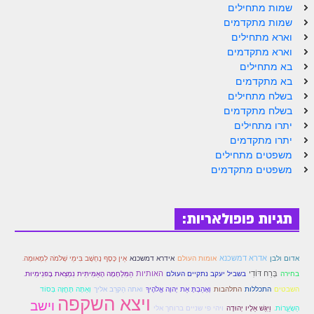
שמות מתחילים
שמות מתקדמים
וארא מתחילים
וארא מתקדמים
בא מתחילים
בא מתקדמים
בשלח מתחילים
בשלח מתקדמים
יתרו מתחילים
יתרו מתקדמים
משפטים מתחילים
משפטים מתקדמים
תגיות פופולאריות:
אדרא דמשכנא
אדום ולבן
אומות העולם
אידרא דמשכנא
אֵין כֶּסֶף נֶחְשָׁב בִּימֵי שְׁלֹמֹה לִמְאוּמָה.
האותיות
בְּרַח דּוֹדִי
בחירה
בשביל יעקב נתקיים העולם
הַמִּלְחָמָה הָאַמִּיתִּית נִמְצֵאת בָּפּנִימִיוּת.
וְאָהַבְתָּ אֵת יְהוָה אֱלֹהֶיךָ
ואתה הַקרֵב אליך
וְאַתָּה תֶּחֱזֶה בְּסוֹד
השבטים
התכללות
התלהבות
ויצא השקפה
וישב
הַשְׂעַַָרוֹת.
וַיִּגַּשׁ אֵלָיו יְהוּדָה
ויהי פי שניים ברוחך אלי