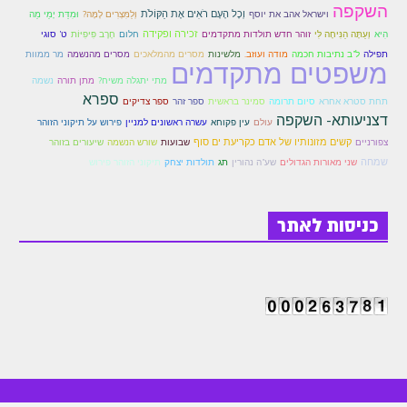
השקפה
וְכָל הָעָם רֹאִים אֶת הַקּוֹלֹת
וּמִדַּת יָמַי מַה
וישראל אהב את יוסף
וְלַמִּצְרִים לָמָּה?
הִיא
וְעַתָּה הַנִּיחָה לִּי
זוהר חדש תולדות מתקדמים
זכירה ופקידה
חלום
חֶרֶב פִּיפִיּוֹת
ט' סוגי
מלשינות
מר ממוות
תפילה
ל"ב נתיבות חכמה
מודה ועוזב.
מסרים מהמלאכים
מסרים מהנשמה
משפטים מתקדמים
מתי יתגלה משיח?
מתן תורה
נשמה
ספרא
תחת סטרא אחרא
סיום תרומה
סמינר בראשית
ספר זהר
ספר צדיקים
דצניעותא- השקפה
עולם
עין פקוחא
עשרה ראשונים למניין
פירוש על תיקוני הזוהר
צפורניים
קשים מזונותיו של אדם כקריעת ים סוף
שבועות
שורש הנשמה
שיעורים בזוהר
שמחה
שני מאורות הגדולים
שע"ה נהורין
תג
תולדות יצחק
תיקוני הזוהר פירוש
כניסות לאתר